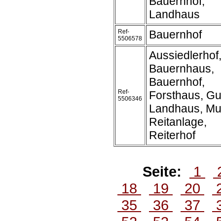
Bauernhof,
Landhaus
Ref-
Bauernhof
5506578
Aussiedlerhof
Bauernhaus,
Bauernhof,
Ref-
Forsthaus, Gu
5506346
Landhaus, Mu
Reitanlage,
Reiterhof
Seite:
1
18
19
20
35
36
37