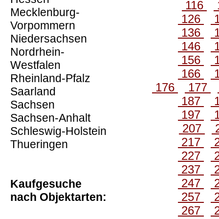
116
Mecklenburg-
126
Vorpommern
136
Niedersachsen
146
Nordrhein-
156
Westfalen
166
Rheinland-Pfalz
176
177
Saarland
187
Sachsen
197
Sachsen-Anhalt
207
Schleswig-Holstein
217
Thueringen
227
237
247
Kaufgesuche
257
nach Objektarten:
267