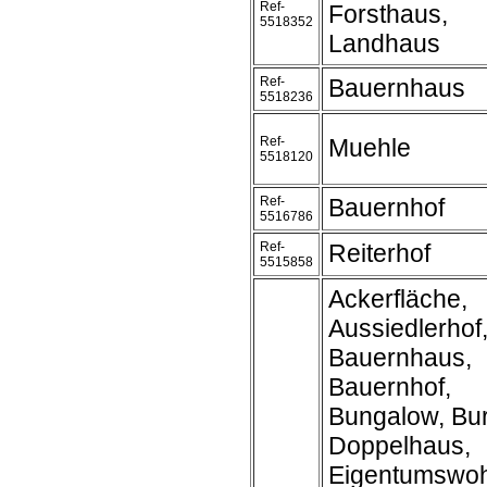
Ref-
Forsthaus,
5518352
Landhaus
Ref-
Bauernhaus
5518236
Ref-
Muehle
5518120
Ref-
Bauernhof
5516786
Ref-
Reiterhof
5515858
Ackerfläche,
Aussiedlerhof
Bauernhaus,
Bauernhof,
Bungalow, Bur
Doppelhaus,
Eigentumswo