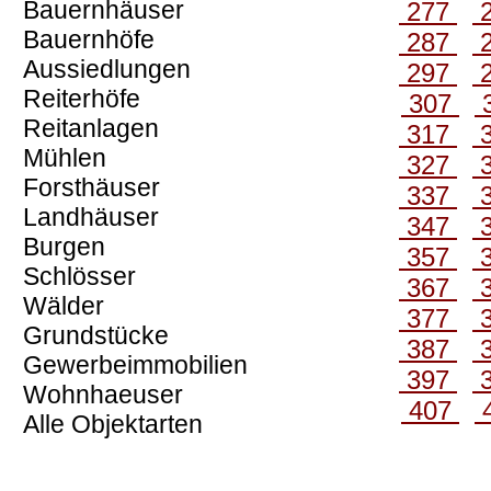
Bauernhäuser
277
Bauernhöfe
287
Aussiedlungen
297
Reiterhöfe
307
Reitanlagen
317
Mühlen
327
Forsthäuser
337
Landhäuser
347
Burgen
357
Schlösser
367
Wälder
377
Grundstücke
387
Gewerbeimmobilien
397
Wohnhaeuser
407
Alle Objektarten