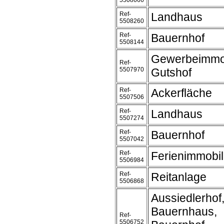
5508666
Ref-
Landhaus
5508260
Ref-
Bauernhof
5508144
Gewerbeimmob
Ref-
5507970
Gutshof
Ref-
Ackerfläche
5507506
Ref-
Landhaus
5507274
Ref-
Bauernhof
5507042
Ref-
Ferienimmobil
5506984
Ref-
Reitanlage
5506868
Aussiedlerhof
Bauernhaus,
Ref-
5506752