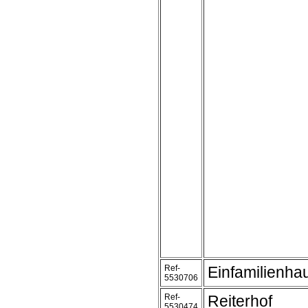
Ref-
Einfamilienha
5530706
Ref-
Reiterhof
5530474