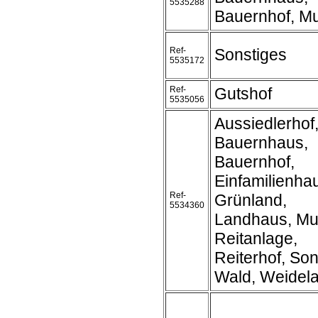
5535288
Bauernhof, M
Ref-
Sonstiges
5535172
Ref-
Gutshof
5535056
Aussiedlerhof
Bauernhaus,
Bauernhof,
Einfamilienha
Ref-
Grünland,
5534360
Landhaus, Mu
Reitanlage,
Reiterhof, Son
Wald, Weidel