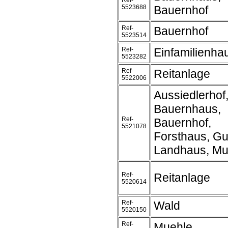
Ref-
5523688
Bauernhof
Ref-
Bauernhof
5523514
Ref-
Einfamilienha
5523282
Ref-
Reitanlage
5522006
Aussiedlerhof
Bauernhaus,
Ref-
Bauernhof,
5521078
Forsthaus, Gu
Landhaus, Mu
Ref-
Reitanlage
5520614
Ref-
Wald
5520150
Ref-
Muehle