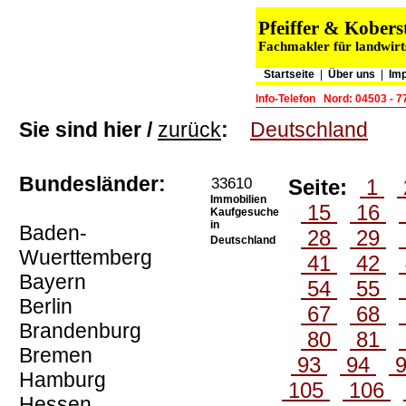
Pfeiffer & Kober
Fachmakler für landwirt
Startseite
|
Über uns
|
Im
Info-Telefon
Nord: 04503 - 
Sie sind hier /
zurück
:
Deutschland
Bundesländer:
33610
Seite:
1
Immobilien
15
16
Kaufgesuche
in
Baden-
28
29
Deutschland
Wuerttemberg
41
42
Bayern
54
55
Berlin
67
68
Brandenburg
80
81
Bremen
93
94
Hamburg
105
106
Hessen