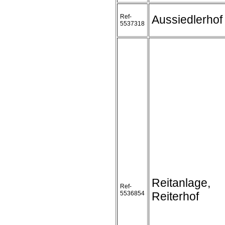
Ref-
Aussiedlerhof
5537318
Reitanlage,
Ref-
5536854
Reiterhof