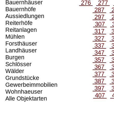
Bauernhäuser
276
277
Bauernhöfe
287
Aussiedlungen
297
Reiterhöfe
307
Reitanlagen
317
Mühlen
327
Forsthäuser
337
Landhäuser
347
Burgen
357
Schlösser
367
Wälder
377
Grundstücke
387
Gewerbeimmobilien
397
Wohnhaeuser
407
Alle Objektarten