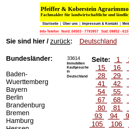
Pfeiffer & Koberstein Agrarimm
Fachmakler für landwirtschaftliche und ländli
Startseite
|
Über uns
|
Impressum & Kontakt
|
Mei
Info-Telefon
Nord: 04503 - 7793957
Süd: 09852 - 61
Sie sind hier /
zurück
:
Deutschland
Bundesländer:
33614
Seite:
1
Immobilien
15
16
Kaufgesuche
in
Baden-
28
29
Deutschland
Wuerttemberg
41
42
Bayern
54
55
Berlin
67
68
Brandenburg
80
81
Bremen
93
94
Hamburg
105
106
Hessen