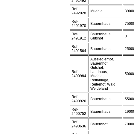
2492492
Ref-
Muehle
3900
2492028
Ref-
Bauernhaus
7500
2491970
Ref-
Bauernhaus,
0
2491912
Gutshof
Ref-
Bauernhaus
2500
2491564
Aussiedlerhof,
Bauernhof,
Gutshof,
Ref-
Landhaus,
5000
2490984
Muehle,
Reitanlage,
Reiterhof, Wald,
Weideland
Ref-
Bauernhaus
5500
2490926
Ref-
Bauernhaus
1900
2490752
Ref-
Bauernhof
7000
2490636