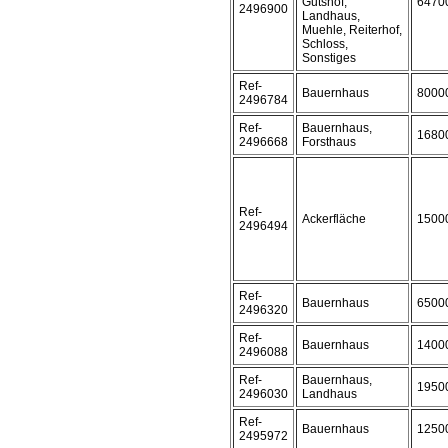
Gutshof,
6470
2496900
Landhaus,
Muehle, Reiterhof,
Schloss,
Sonstiges
Ref-
Bauernhaus
8000
2496784
Ref-
Bauernhaus,
1680
2496668
Forsthaus
Ref-
Ackerfläche
1500
2496494
Ref-
Bauernhaus
6500
2496320
Ref-
Bauernhaus
1400
2496088
Ref-
Bauernhaus,
1950
2496030
Landhaus
Ref-
Bauernhaus
1250
2495972