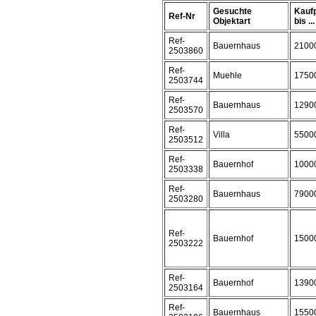
Gesuchte
Kauf
Ref-Nr
Objektart
bis ...
Ref-
Bauernhaus
2100
2503860
Ref-
Muehle
1750
2503744
Ref-
Bauernhaus
1290
2503570
Ref-
Villa
5500
2503512
Ref-
Bauernhof
1000
2503338
Ref-
Bauernhaus
7900
2503280
Ref-
Bauernhof
1500
2503222
Ref-
Bauernhof
1390
2503164
Ref-
Bauernhaus
1550