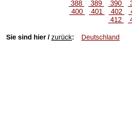
388
389
390
400
401
402
412
Sie sind hier /
zurück
:
Deutschland