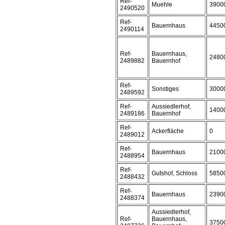
Ref-
Muehle
3900
2490520
Ref-
Bauernhaus
4450
2490114
Ref-
Bauernhaus,
2480
2489882
Bauernhof
Ref-
Sonstiges
3000
2489592
Ref-
Aussiedlerhof,
1400
2489186
Bauernhof
Ref-
Ackerfläche
0
2489012
Ref-
Bauernhaus
2100
2488954
Ref-
Gutshof, Schloss
5850
2488432
Ref-
Bauernhaus
2390
2488374
Aussiedlerhof,
Ref-
Bauernhaus,
3750