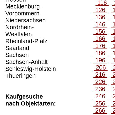
116
Mecklenburg-
126
Vorpommern
136
Niedersachsen
146
Nordrhein-
156
Westfalen
166
Rheinland-Pfalz
176
Saarland
186
Sachsen
196
Sachsen-Anhalt
206
Schleswig-Holstein
216
Thueringen
226
236
246
Kaufgesuche
256
nach Objektarten:
266