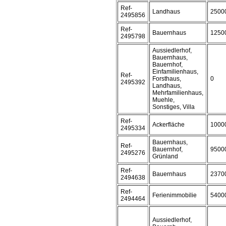
Ref-
Landhaus
2500
2495856
Ref-
Bauernhaus
1250
2495798
Aussiedlerhof,
Bauernhaus,
Bauernhof,
Einfamilienhaus,
Ref-
Forsthaus,
0
2495392
Landhaus,
Mehrfamilienhaus,
Muehle,
Sonstiges, Villa
Ref-
Ackerfläche
1000
2495334
Bauernhaus,
Ref-
Bauernhof,
9500
2495276
Grünland
Ref-
Bauernhaus
2370
2494638
Ref-
Ferienimmobilie
5400
2494464
Aussiedlerhof,