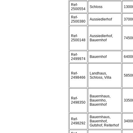
Ref-
Schloss
1300
2500554
Ref-
Aussiedlerhof
3700
2500380
Ref-
Aussiedlerhof,
7450
2500148
Bauernhof
Ref-
Bauernhof
6400
2499974
Ref-
Landhaus,
5850
2498466
Schloss, Villa
Bauernhaus,
Ref-
Bauernho,
3350
2498350
Bauernhof
Bauernhaus,
Ref-
Bauernhof,
3400
2498292
Gutshof, Reiterhof