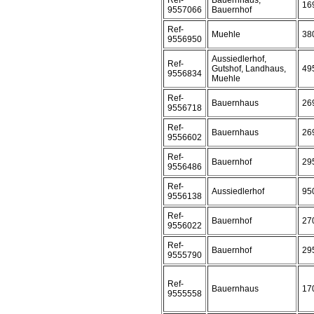
Ref-
Bauernhaus,
16
9557066
Bauernhof
Ref-
Muehle
38
9556950
Aussiedlerhof,
Ref-
Gutshof, Landhaus,
49
9556834
Muehle
Ref-
Bauernhaus
26
9556718
Ref-
Bauernhaus
26
9556602
Ref-
Bauernhof
29
9556486
Ref-
Aussiedlerhof
95
9556138
Ref-
Bauernhof
27
9556022
Ref-
Bauernhof
29
9555790
Ref-
Bauernhaus
17
9555558