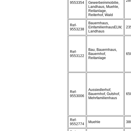
28
9553354
Gewerbeimmobilie,
Landhaus, Muehle,
Reitanlage,
Reiterhof, Wald
Bauernhaus,
Ref-
EinfamilienhausELW,
23
9553238
Landhaus
Bau, Bauernhaus,
Ref-
Bauernhof,
65
9553122
Reitanlage
Aussiedlerhof,
Ref-
Bauernhof, Gutshof,
65
9553006
Mehrfamilienhaus
Ref-
Muehle
38
9552774