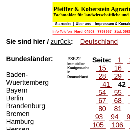
Pfeiffer & Koberstein Agra
Fachmakler für landwirtschaftliche und
Startseite
|
Über uns
|
Impressum & Kontak
Info-Telefon
Nord: 04503 - 7793957
Süd: 098
Sie sind hier /
zurück
:
Deutschland
Bundesländer:
33622
Seite:
1
Immobilien
15
16
Kaufgesuche
in
Baden-
28
29
Deutschland
Wuerttemberg
41
42
Bayern
54
55
Berlin
67
68
Brandenburg
80
81
Bremen
93
94
Hamburg
105
106
Hessen