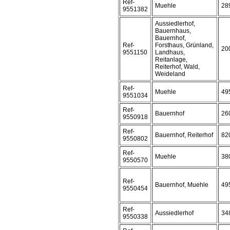
Ref-
Muehle
28
9551382
Aussiedlerhof,
Bauernhaus,
Bauernhof,
Ref-
Forsthaus, Grünland,
20
9551150
Landhaus,
Reitanlage,
Reiterhof, Wald,
Weideland
Ref-
Muehle
49
9551034
Ref-
Bauernhof
26
9550918
Ref-
Bauernhof, Reiterhof
82
9550802
Ref-
Muehle
38
9550570
Ref-
Bauernhof, Muehle
49
9550454
Ref-
Aussiedlerhof
34
9550338