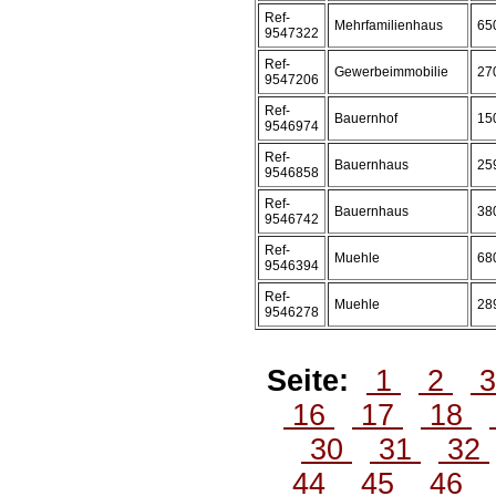
Ref-
Mehrfamilienhaus
65
9547322
Ref-
Gewerbeimmobilie
27
9547206
Ref-
Bauernhof
15
9546974
Ref-
Bauernhaus
25
9546858
Ref-
Bauernhaus
38
9546742
Ref-
Muehle
68
9546394
Ref-
Muehle
28
9546278
Seite:
1
2
16
17
18
30
31
32
44
45
46