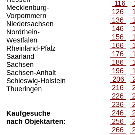
116
Mecklenburg-
126
Vorpommern
136
Niedersachsen
146
Nordrhein-
156
Westfalen
166
Rheinland-Pfalz
176
Saarland
186
Sachsen
196
Sachsen-Anhalt
206
Schleswig-Holstein
216
Thueringen
226
236
246
Kaufgesuche
256
nach Objektarten:
266