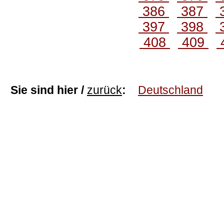
386
387
397
398
408
409
Sie sind hier /
zurück
:
Deutschland