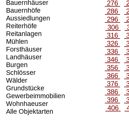
Bauernhäuser
276
Bauernhöfe
286
Aussiedlungen
296
Reiterhöfe
306
Reitanlagen
316
Mühlen
326
Forsthäuser
336
Landhäuser
346
Burgen
356
Schlösser
366
Wälder
376
Grundstücke
386
Gewerbeimmobilien
396
Wohnhaeuser
406
Alle Objektarten